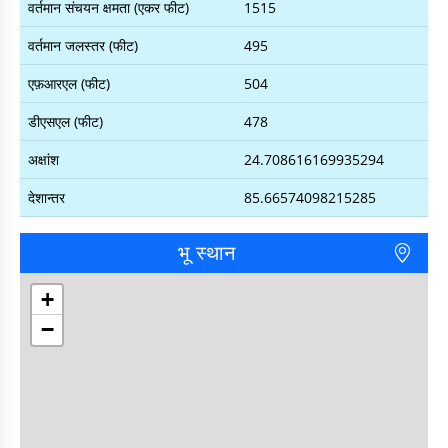
वर्तमान संचयन क्षमता (एकर फीट)
1515
वर्तमान जलस्तर (फीट)
495
एफ़आरएल (फीट)
504
डीएसएल (फीट)
478
अक्षांश
24.708616169935294
देशान्तर
85.66574098215285
भू स्थान
+
−