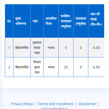
पा
नहर की
पह
रूपंकित
मुख्य
लाभान्वित
जलस्राव
लंबाई
वर
सं०
नहर
जलस्राव
अभियन्ता
जिला
(क्यूसेक)
(कि०मी०)
दू
(क्यूसेक)
(
एकतारा
1
बिहारशरीफ़
शाखा
नवादा
5
0
4.00
नाहर
भियारा
2
बिहारशरीफ़
मुख्य
नवादा
25
0
6.00
नहर
Privacy Policy
|
Terms And Conditions
|
Disclaimer
|
Copyright Policy