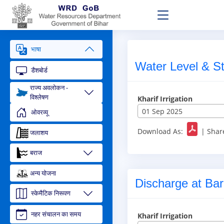
भाषा
Water Level & St
डैशबोर्ड
राज्य अवलोकन -
विश्लेषण
Kharif Irrigation
01 Sep 2025
ओवरव्यू
Download As:
|
Shar
जलाशय
बराज
अन्य योजना
Discharge at Bar
स्केमैटिक निरूपण
नहर संचालन का समय
Kharif Irrigation