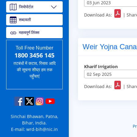
03 Jun 2023
जियोपोर्टल
Download As:
|
Shar
शब्दावली
महत्वपूर्ण लिंक्स
Weir Yojna Cana
Toll Free Number
1800 3456 145
तटबंधों में कटाव, रिसाव आदि
Kharif Irrigation
की सूचना शीघ्र हम तक
02 Sep 2025
पहुँचाएं
Download As:
|
Shar
Sinchai Bhawan, Patna,
Bihar, India.
Pr
E-mail: wrd-bih@nic.in