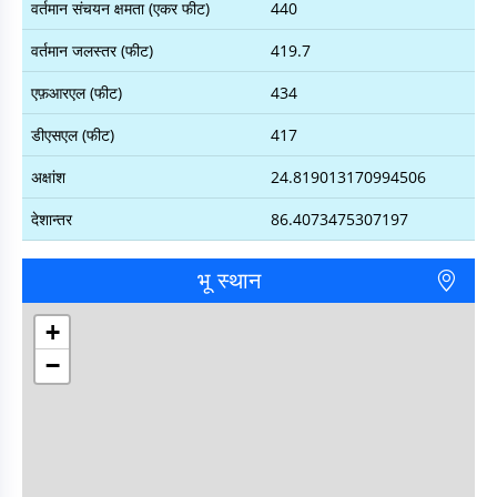
वर्तमान संचयन क्षमता (एकर फीट)
440
वर्तमान जलस्तर (फीट)
419.7
एफ़आरएल (फीट)
434
डीएसएल (फीट)
417
अक्षांश
24.819013170994506
देशान्तर
86.4073475307197
भू स्थान
+
−