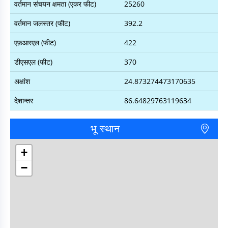
वर्तमान संचयन क्षमता (एकर फीट)
25260
वर्तमान जलस्तर (फीट)
392.2
एफ़आरएल (फीट)
422
डीएसएल (फीट)
370
अक्षांश
24.873274473170635
देशान्तर
86.64829763119634
भू स्थान
+
−