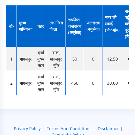
पानी
नहर की
पहुँचने
रूपंकित
मुख्य
लाभान्वित
जलस्राव
लंबाई
वर्तमान
सं०
नहर
जलस्राव
अभियन्ता
जिला
(क्यूसेक)
(कि०मी०)
दूरी
(क्यूसेक)
(कि०म
दायाँ
बांका,
1
भागलपुर
मुख्य
भागलपुर,
50
0
12.50
0.0
नहर
मुंगेर
बायाँ
बांका,
2
भागलपुर
मुख्य
भागलपुर,
460
0
30.00
0.0
नहर
मुंगेर
Privacy Policy
|
Terms And Conditions
|
Disclaimer
|
Copyright Policy